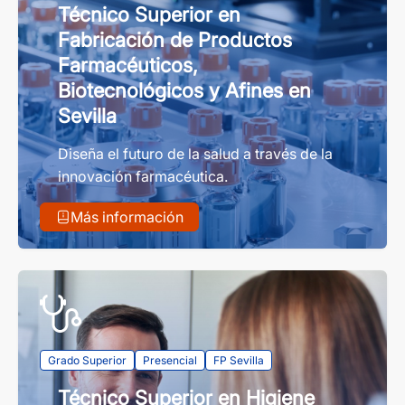
Técnico Superior en
Fabricación de Productos
Farmacéuticos,
Biotecnológicos y Afines en
Sevilla
Diseña el futuro de la salud a través de la
innovación farmacéutica.
Más información
Grado Superior
Presencial
FP Sevilla
Técnico Superior en Higiene