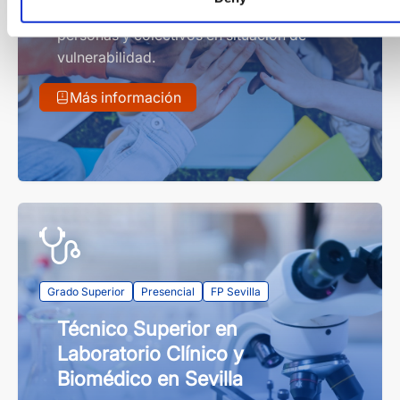
Una FP para transformar la vida de
personas y colectivos en situación de
vulnerabilidad.
Más información
Grado Superior
Presencial
FP Sevilla
Técnico Superior en
Laboratorio Clínico y
Biomédico en Sevilla