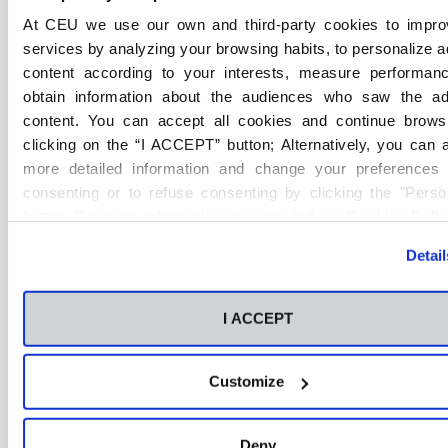
Nuclear en Sevilla
At CEU we use our own and third-party cookies to impro
services by analyzing your browsing habits, to personalize 
Una FP para especializarte en técnicas
content according to your interests, measure performan
avanzadas de imagen médica y
obtain information about the audiences who saw the a
radiodiagnóstico.
content. You can accept all cookies and continue brows
clicking on the “I ACCEPT” button; Alternatively, you can
Más información
more detailed information and change your preferences 
consenting or to refuse consenting by clicking the "Perso
button. For more information you can visit our
Cookies Poli
Detail
I ACCEPT
Grado Superior
Presencial
FP Sevilla
Customize
Técnico Superior en
Integración Social en Sevilla
Deny