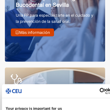
Bucodental en Sevilla
Una FP para especializarte en el cuidado y
la prevención de la salud oral.
Más información
Grado Superior
Presencial
FP Sevilla
Técnico Superior en Imagen
para el Diagnóstico y Medicina
Your privacy is important for us