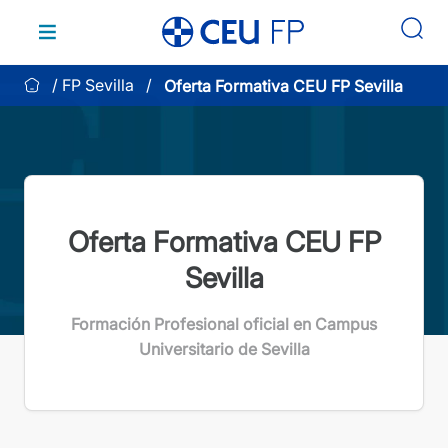
Saltar
al
contenido
FP Sevilla
Oferta Formativa CEU FP Sevilla
Oferta Formativa CEU FP
Sevilla
Formación Profesional oficial en Campus
Universitario de Sevilla