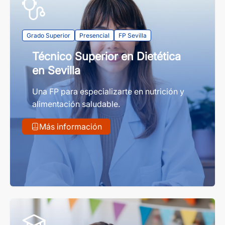
Grado Superior
Presencial
FP Sevilla
Técnico Superior en Dietética
en Sevilla
Una FP para especializarte en nutrición y
alimentación saludable.
Más información