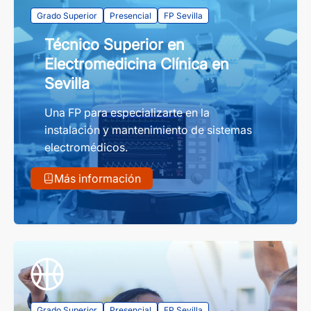
Grado Superior
Presencial
FP Sevilla
Técnico Superior en
Electromedicina Clínica en
Sevilla
Una FP para especializarte en la
instalación y mantenimiento de sistemas
electromédicos.
Más información
Grado Superior
Presencial
FP Sevilla