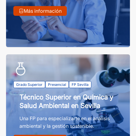
Más información
Grado Superior
Presencial
FP Sevilla
Técnico Superior en Química y
Salud Ambiental en Sevilla
Una FP para especializarte en el análisis
ambiental y la gestión sostenible.