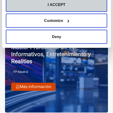
Máster
I ACCEPT
Customize
Deny
Máster
Presencial
Máster Profesional en TV:
Informativos, Entretenimiento y
Realities
FP Madrid
Más información