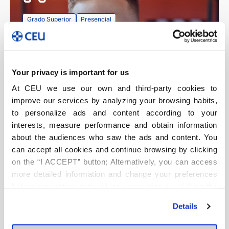
Grado Superior
Presencial
Técnico Superior en Realización de
Proyectos Audiovisuales y
Espectáculos
Your privacy is important for us
At CEU we use our own and third-party cookies to
FP Madrid
FP Valencia
improve our services by analyzing your browsing habits,
to personalize ads and content according to your
Más información
interests, measure performance and obtain information
about the audiences who saw the ads and content. You
can accept all cookies and continue browsing by clicking
on the “I ACCEPT” button; Alternatively, you can access
more detailed information and change your preferences
before consenting or to refuse consenting by clicking the
"Personalize" button. For more information you can visit
Details
our
Cookies Policy
.