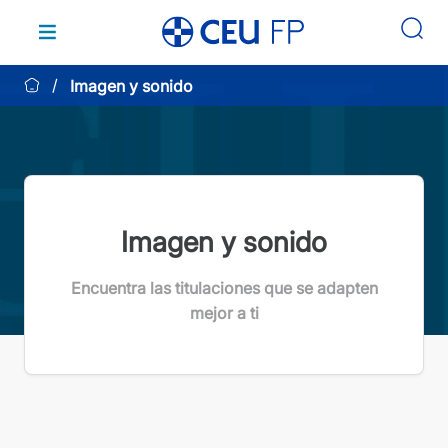
Saltar
al
contenido
Imagen y sonido
Imagen y sonido
Encuentra las titulaciones que se adapten
mejor a ti