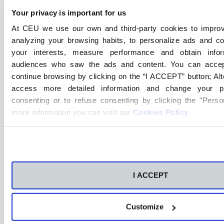
Fundación.
Your privacy is important for us
At CEU we use our own and third-party cookies to improv
5. Comunicación de conductas
analyzing your browsing habits, to personalize ads and co
A los efectos de que la presente Política tenga una
your interests, measure performance and obtain info
aplicación efectiva, la Fundación se ha dotado de un
audiences who saw the ads and content. You can accep
continue browsing by clicking on the “I ACCEPT” button; Alt
Canal Ético de Comunicación.
access more detailed information and change your pr
Por ello, eventuales consultas, comunicaciones,
consenting or to refuse consenting by clicking the "Person
observaciones o denuncias de los Miembros de la
more information you can visit our
Cookies Policy
.
Fundación en materia de prevención penal, deberán
cursarse necesariamente a través del Canal Ético de la
Fundación, sin perjuicio de cualesquiera otras vías
adicionales que pudiera designar la Fundación al
efecto.
I ACCEPT
En particular, el Canal Ético se encuentra a disposición
de todos los Miembros de la Fundación y Terceros a
Customize
través de la Intranet y en la página web de todos los