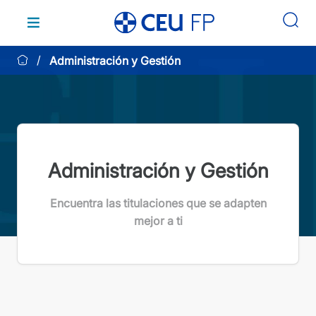
Saltar
al
contenido
Administración y Gestión
Administración y Gestión
Encuentra las titulaciones que se adapten
mejor a ti