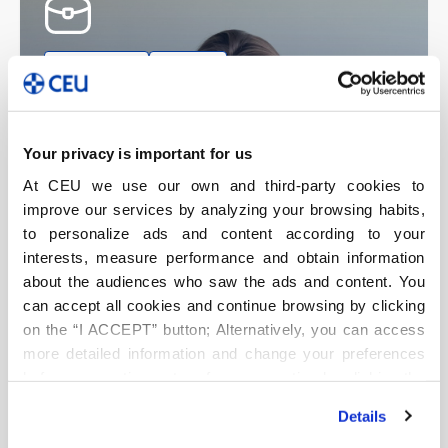
Grado Superior
Presencial
Técnico Superior en Asistencia a la
Dirección
Your privacy is important for us
FP Sevilla
At CEU we use our own and third-party cookies to
improve our services by analyzing your browsing habits,
Más información
to personalize ads and content according to your
interests, measure performance and obtain information
about the audiences who saw the ads and content. You
can accept all cookies and continue browsing by clicking
on the “I ACCEPT” button; Alternatively, you can access
more detailed information and change your preferences
before consenting or to refuse consenting by clicking the
"Personalize" button. For more information you can visit
Details
our
Cookies Policy
.