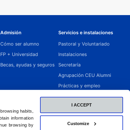
Admisión
Servicios e instalaciones
Cómo ser alumno
Pastoral y Voluntariado
FP + Universidad
Instalaciones
Becas, ayudas y seguros
Secretaría
Agrupación CEU Alumni
Prácticas y empleo
Biblioteca – CRAI
I ACCEPT
Internacional e Idiomas
 browsing habits,
Erasmus+
tain information
Customize
inue browsing by