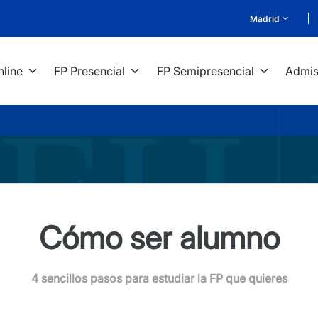
Madrid
nline
FP Presencial
FP Semipresencial
Admis
Cómo ser alumno
4 sencillos pasos para estudiar la FP que quieres