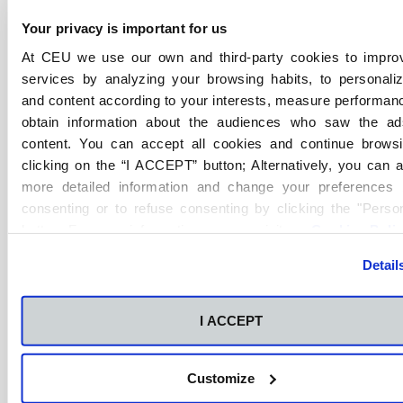
Your privacy is important for us
At CEU we use our own and third-party cookies to impro
services by analyzing your browsing habits, to personali
Beneficios para los miembros:
and content according to your interests, measure performan
obtain information about the audiences who saw the a
Bolsa de empleo
con más de 2.000 puestos
content. You can accept all cookies and continue brows
gracias a nuestros convenios con empresas del IBEX
clicking on the “I ACCEPT” button; Alternatively, you can 
35.
more detailed information and change your preferences 
Networking de calidad
para crear redes de
consenting or to refuse consenting by clicking the "Person
contactos con empresas nacionales e
button. For more information you can visit our
Cookies Poli
internacionales.
Detail
Acceso a
nuestro directorio
con más de 30.000
Alumni CEU.
Más de
200 actividades formativas
exclusivas
I ACCEPT
para ti.
Ayudas para
emprender tu negocio.
Customize
Hasta un
20% de descuentos
en posgrados