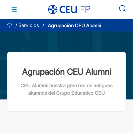
Saltar
al
contenido
Servicios
Agrupación CEU Alumni
Agrupación CEU Alumni
CEU Alumni: nuestra gran red de antiguos
alumnos del Grupo Educativo CEU