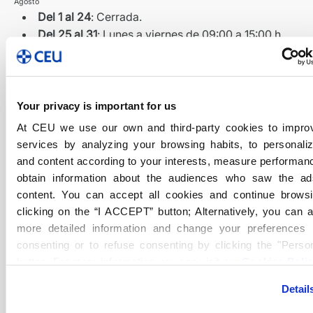
Agosto
Del 1 al 24
: Cerrada.
Del 25 al 31
: Lunes a viernes de 09:00 a 15:00 h.
Dirección
Calle Pirineos, 55, Planta Principal, Madrid
Your privacy is important for us
At CEU we use our own and third-party cookies to impro
Teléfono
services by analyzing your browsing habits, to personali
and content according to your interests, measure performan
+34 91 544 70 40
obtain information about the audiences who saw the a
900 908 916 Nuevos alumnos (gratuito)
content. You can accept all cookies and continue brows
clicking on the “I ACCEPT” button; Alternatively, you can 
Fax
more detailed information and change your preferences 
91 549 23 67
consenting or to refuse consenting by clicking the "Person
button. For more information you can visit our
Cookies Poli
Email
Detail
secretaria.madrid@fpceu.es