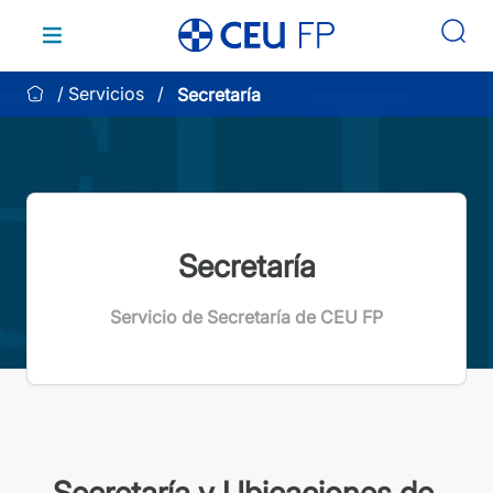
Saltar
al
contenido
Servicios
Secretaría
Secretaría
Servicio de Secretaría de CEU FP