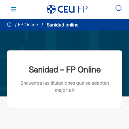
Saltar
al
contenido
FP Online
Sanidad online
Sanidad – FP Online
Encuentra las titulaciones que se adapten
mejor a ti