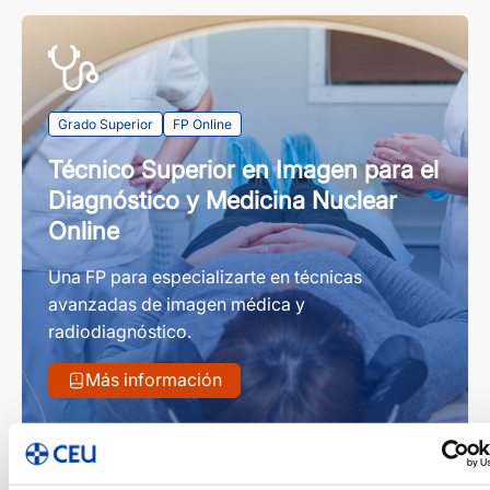
Grado Superior
FP Online
Técnico Superior en Imagen para el
Diagnóstico y Medicina Nuclear
Online
Una FP para especializarte en técnicas
avanzadas de imagen médica y
radiodiagnóstico.
Más información