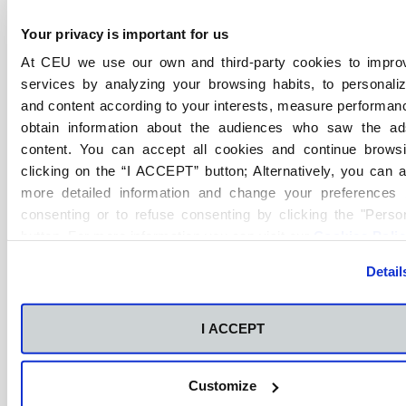
Your privacy is important for us
At CEU we use our own and third-party cookies to impro
Grado Medio
services by analyzing your browsing habits, to personali
and content according to your interests, measure performan
obtain information about the audiences who saw the a
content. You can accept all cookies and continue brows
clicking on the “I ACCEPT” button; Alternatively, you can 
more detailed information and change your preferences 
Grado Medio
FP Online
consenting or to refuse consenting by clicking the "Person
Técnico en Auxiliar de Enfermería
button. For more information you can visit our
Cookies Poli
Online
Detail
Una FP para cuidar, apoyar y asistir con
profesionalidad en el ámbito sanitario.
I ACCEPT
Más información
Customize