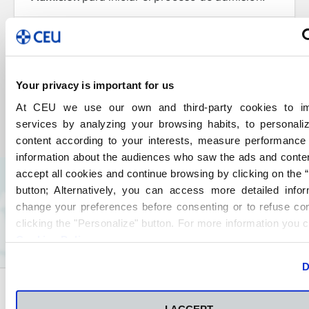
Reserva tu plaza completando el
Proceso
de Admisión
en el portal de admisión y realiza
el pago online del curso.
Your privacy is important for us
At CEU we use our own and third-party cookies to i
En caso de duda, contacta directamente con
services by analyzing your browsing habits, to personal
nuestra secretaría.
content according to your interests, measure performance
information about the audiences who saw the ads and conte
accept all cookies and continue browsing by clicking on the
button; Alternatively, you can access more detailed info
change your preferences before consenting or to refuse co
clicking the "Personalize" button. For more information you c
Historias de CEU FP
Cookies Policy
.
D