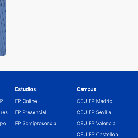
Estudios
Campus
FP
FP Online
CEU FP Madrid
ores
FP Presencial
CEU FP Sevilla
ipo
FP Semipresencial
CEU FP Valencia
CEU FP Castellón