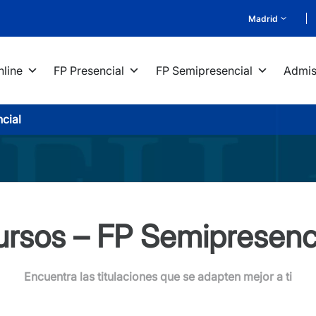
Madrid
nline
FP Presencial
FP Semipresencial
Admis
cial
rsos – FP Semipresenc
Encuentra las titulaciones que se adapten mejor a ti