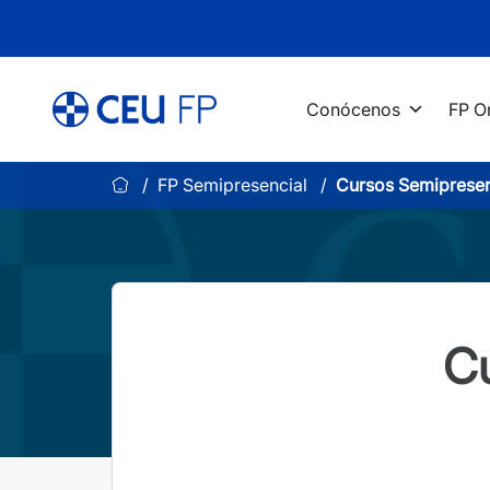
Saltar
al
contenido
Conócenos
FP O
FP Semipresencial
Cursos Semipresen
Cu