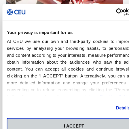
Your privacy is important for us
At CEU we use our own and third-party cookies to impro
services by analyzing your browsing habits, to personali
and content according to your interests, measure performan
El Aula de Voluntariado tiene como finalidad
obtain information about the audiences who saw the a
promover, canalizar y coordinar tareas de
content. You can accept all cookies and continue brows
voluntariado social que, con la colaboración de los
clicking on the “I ACCEPT” button; Alternatively, you can 
miembros de la comunidad educativa, tiene como fin
more detailed information and change your preferences 
último la ayuda a personas necesitadas, personas en
consenting or to refuse consenting by clicking the "Person
situación de pobreza y/o marginación social. En su
button. For more information you can visit our
Cookies Poli
actuación, hace propio uno de los fines recogido en
los Estatutos de la Fundación Universitaria San Pablo-
Detail
CEU: la construcción de una sociedad más justa y más
fraterna, mediante el servicio al bien común.
I ACCEPT