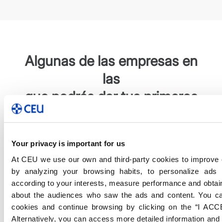
Algunas de las empresas en
las
que podrás dar tus primeros
pasos
En CEU FP tenemos más de 9.000 acuerdos de
Your privacy is important for us
prácticas a nivel nacional e internacional.
At CEU we use our own and third-party cookies to improve 
by analyzing your browsing habits, to personalize ads
according to your interests, measure performance and obtai
about the audiences who saw the ads and content. You ca
cookies and continue browsing by clicking on the “I ACC
Alternatively, you can access more detailed information an