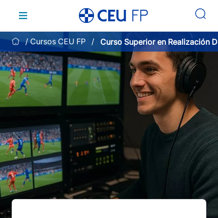
Saltar
al
contenido
Cursos CEU FP
Curso Superior en Realización D