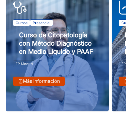
Cursos
Presencial
Curso
Curso de Citopatología
Ex
con Método Diagnóstico
Pr
en Medio Líquido y PAAF
In
FP Madrid
FP Onl
Más información
M