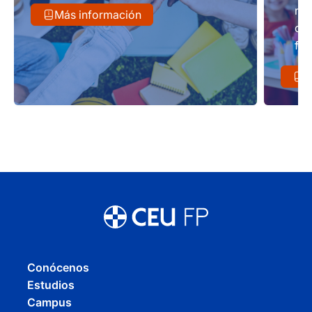
nec
Más información
de 
for
M
Conócenos
Estudios
Campus