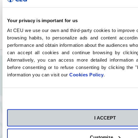
Mateos
FP Grados Superiores Online
Mi experiencia personal en cuanto al
Your privacy is important for us
centro es muy positiva, el trato con los
At CEU we use our own and third-party cookies to improve o
tutores y en general el personal te
browsing habits, to personalize ads and content accordin
ayudan en todo y de manera eficaz, en
performance and obtain information about the audiences who
mi caso empecé con un grado medio y
can accept all cookies and continue browsing by clicki
me gustó tanto su enseñanza que me
Alternatively, you can access more detailed information
decidí por el grado de fp superior
before consenting or to refuse consenting by clicking the 
online, a la gente de mi alrededor se lo
information you can visit our
Cookies Policy
.
he recomendado, así que estaré
agradecida por la ayuda prestada
siempre.
I ACCEPT
Customize