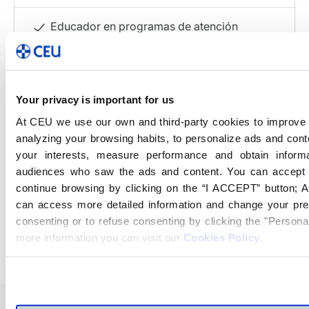
Educador en programas de atención
temprana.
Animador infantil en actividades
Your privacy is important for us
recreativas.
At CEU we use our own and third-party cookies to improve 
analyzing your browsing habits, to personalize ads and cont
Asistente en proyectos de educación
your interests, measure performance and obtain inform
inclusiva.
audiences who saw the ads and content. You can accept 
continue browsing by clicking on the “I ACCEPT” button; Al
Coordinador de actividades lúdicas y
can access more detailed information and change your pre
educativas.
consenting or to refuse consenting by clicking the "Personal
more information you can visit our
Cookies Policy
.