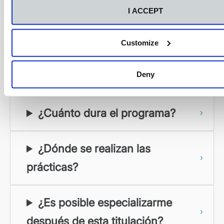
I ACCEPT
Preguntas frecuentes
Customize
¿Qué requisitos necesito para
Deny
acceder a esta formación?
¿Cuánto dura el programa?
¿Dónde se realizan las
prácticas?
¿Es posible especializarme
después de esta titulación?