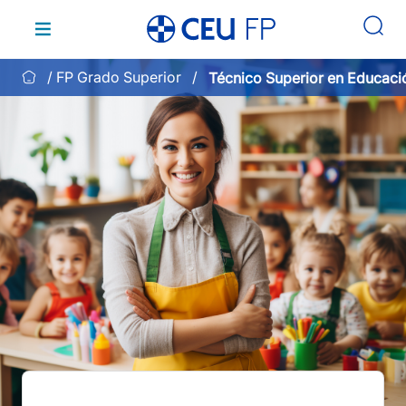
Saltar
al
contenido
FP Grado Superior
Técnico Superior en Educació