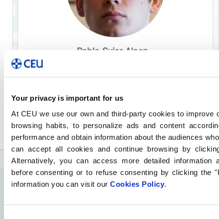
Pablo Sujar Alaez
Técnico Superior en
Administración y Finanzas en
Madrid
Mi experiencia en CEU FP cursando el
Your privacy is important for us
Grado Superior en Administración y
At CEU we use our own and third-party cookies to improve o
Finanzas ha sido muy enriquecedora.
browsing habits, to personalize ads and content accordin
Durante estos dos años, he podido
performance and obtain information about the audiences who
comprobar el alto nivel del profesorado,
can accept all cookies and continue browsing by clicki
así como la calidad de las instalaciones
Alternatively, you can access more detailed information
y los recursos disponibles. Gracias a
before consenting or to refuse consenting by clicking the 
esta formación, he desarrollado
information you can visit our
Cookies Policy
.
habilidades en gestión financiera,
contabilidad y administración
empresarial, que estoy seguro serán