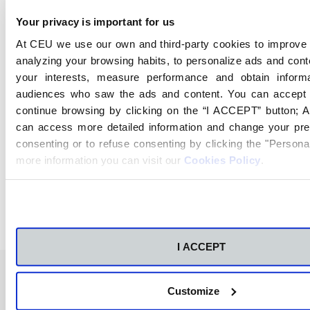
Your privacy is important for us
Programador de robots industriales.
At CEU we use our own and third-party cookies to improve 
analyzing your browsing habits, to personalize ads and cont
Especialista en mantenimiento de sistemas
your interests, measure performance and obtain inform
automatizados.
audiences who saw the ads and content. You can accept 
continue browsing by clicking on the “I ACCEPT” button; Al
Diseñador de sistemas de control industrial.
can access more detailed information and change your pre
consenting or to refuse consenting by clicking the "Personal
more information you can visit our
Cookies Policy
.
Asesor en implementación de tecnología
4.0.
I ACCEPT
Customize
Preguntas frecuentes