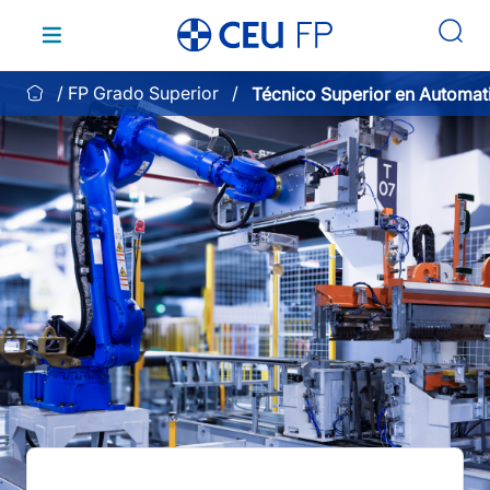
Saltar
al
contenido
FP Grado Superior
Técnico Superior en Automat
Robótica Industrial