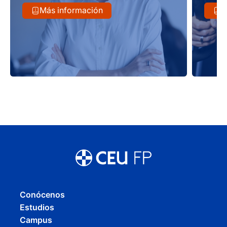
Más información
M
Conócenos
Estudios
Campus