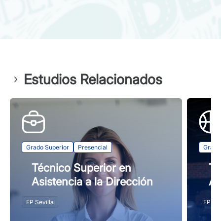
Estudios Relacionados
Grado Superior
Presencial
Grado
Técnico Superior en
Té
Asistencia a la Dirección
Ac
FP Sevilla
FP Sev