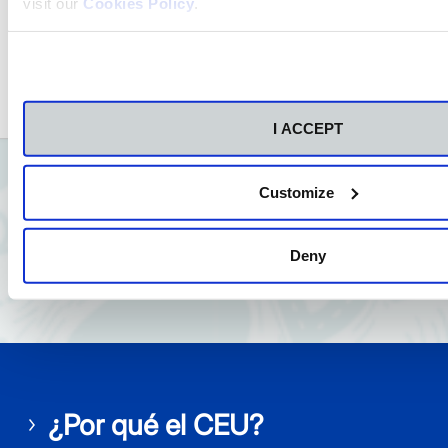
estoy más que encantada con CEU.
visit our
Cookies Policy
.
I ACCEPT
Customize
Deny
¿Por qué el CEU?