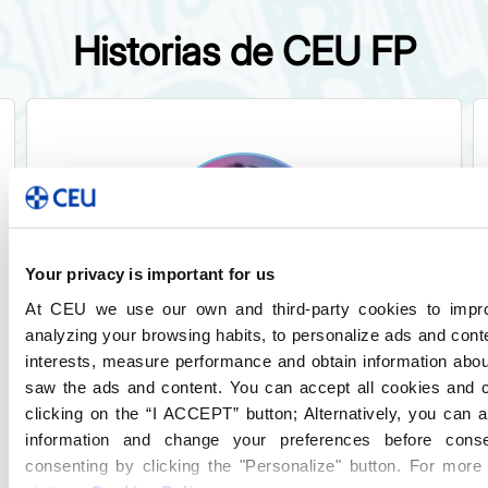
Historias de CEU FP
Your privacy is important for us
At CEU we use our own and third-party cookies to impr
analyzing your browsing habits, to personalize ads and cont
Aroa Camarero
interests, measure performance and obtain information abo
Gracias a la gran profesionalidad de los
saw the ads and content. You can accept all cookies and 
docentes, he podido aprender
clicking on the “I ACCEPT” button; Alternatively, you can 
muchísimo del 3D. No solo eso, sino
information and change your preferences before conse
que, gracias a su ayuda y buen trato
consenting by clicking the "Personalize" button. For more