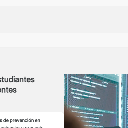
estudiantes
entes
s de prevención en
ncienciar y prevenir