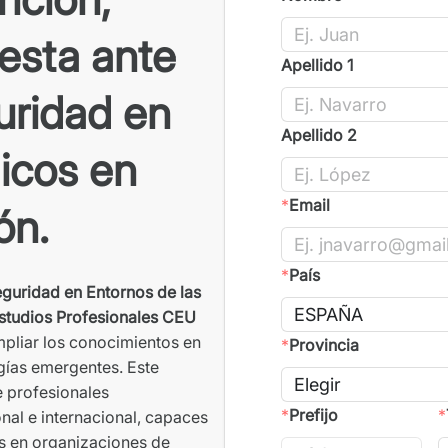
esta ante
Apellido 1
uridad en
Apellido 2
icos en
*
Email
ón.
*
País
guridad en Entornos de las
studios Profesionales CEU
pliar los conocimientos en
*
Provincia
gías emergentes. Este
 profesionales
*
Prefijo
*
nal e internacional, capaces
os en organizaciones de