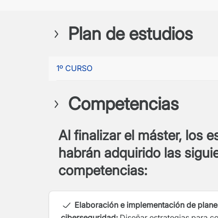
Plan de estudios
1º CURSO
Competencias
Al finalizar el máster, los 
habrán adquirido las sigui
competencias:
Elaboración e implementación de plane
ciberseguridad:
Diseñar estrategias para co