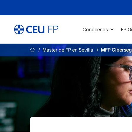
Saltar
al
contenido
Conócenos
FP O
Máster de FP en Sevilla
MFP Cibersegu