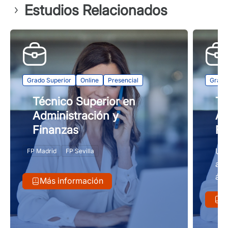
Estudios Relacionados
Grado Superior
Online
Presencial
Grado
Técnico Superior en
Té
Administración y
Ad
Finanzas
Fi
Una
FP Madrid
FP Sevilla
adm
ámb
Más información
M