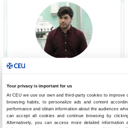
Mario Marco
Técnico Superior en Higiene
Bucodental en Valencia
Destacaría de mi formación el
Your privacy is important for us
profesorado. El hecho de que sean
At CEU we use our own and third-party cookies to improve o
profesionales del sector nos ayuda a
browsing habits, to personalize ads and content accordin
conectar con el mundo laboral.
performance and obtain information about the audiences who
can accept all cookies and continue browsing by clicki
Alternatively, you can access more detailed information