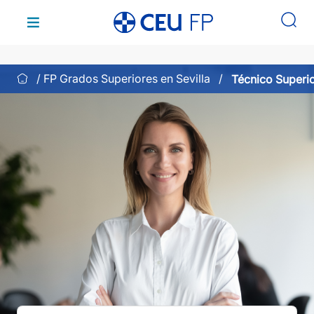
Saltar
Modalidad única
al
contenido
FP Grados Superiores en Sevilla
Técnico Superio
en Sevilla