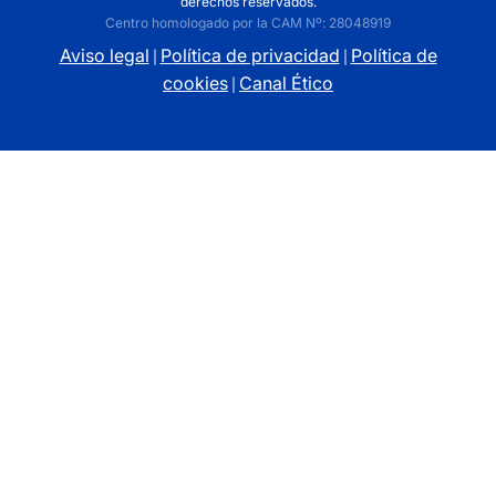
derechos reservados.
Centro homologado por la CAM Nº: 28048919
Aviso legal
Política de privacidad
Política de
|
|
cookies
Canal Ético
|