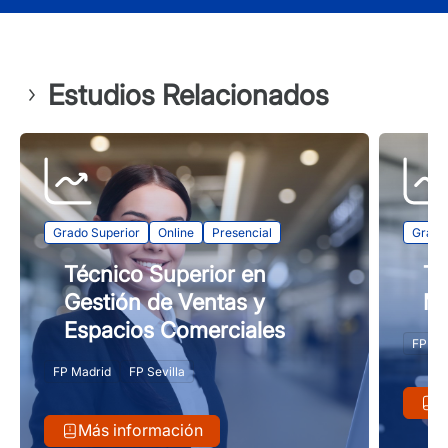
Estudios Relacionados
Grado Superior
Online
Presencial
Grado
Técnico Superior en
Té
Gestión de Ventas y
Ma
Espacios Comerciales
FP Ma
FP Madrid
FP Sevilla
M
Más información