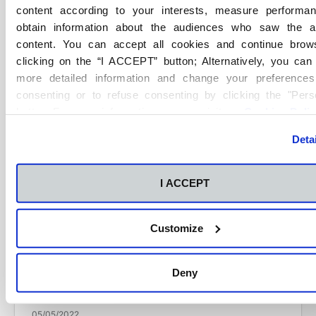
content according to your interests, measure performa
obtain information about the audiences who saw the 
Copy
content. You can accept all cookies and continue brow
clicking on the “I ACCEPT” button; Alternatively, you ca
Artículos Relacionados
more detailed information and change your preferences
consenting or to refuse consenting by clicking the "Pers
button. For more information you can visit our
Cookies Poli
Deta
I ACCEPT
Customize
Deny
FP Castellón
FP Comunidad Valenciana
05/05/2022