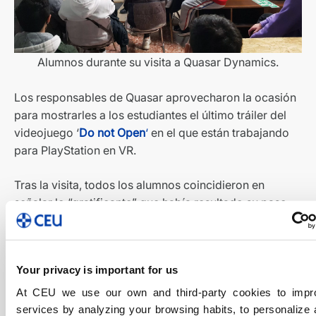
Alumnos durante su visita a Quasar Dynamics.
Los responsables de Quasar aprovecharon la ocasión
para mostrarles a los estudiantes el último tráiler del
videojuego ‘
Do not Open
‘
en el que están trabajando
para PlayStation en VR.
Tras la visita, todos los alumnos coincidieron en
señalar lo “gratificante” que había resultado su paso
por Quasar, una oportunidad para conocer mejor y de
cerca la realidad del mundo laboral en un
sector al
alza
.
Your privacy is important for us
Comparte este artículo
At CEU we use our own and third-party cookies to impr
services by analyzing your browsing habits, to personalize