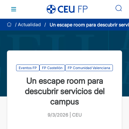
Saltar
al
contenido
Actualidad
Un escape room para descubrir servi
campus
Eventos FP
FP Castellón
FP Comunidad Valenciana
Un escape room para
descubrir servicios del
campus
9/3/2026 | CEU