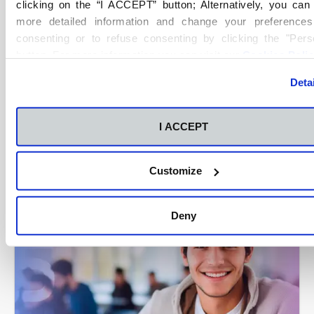
clicking on the “I ACCEPT” button; Alternatively, you ca
more detailed information and change your preferences
consenting or to refuse consenting by clicking the "Pers
button. For more information you can visit our
Cookies Poli
Comparte este artículo
Deta
Copy
I ACCEPT
Artículos Relacionados
Customize
Deny