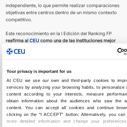
independiente, lo que permite realizar comparaciones
objetivas entre centros dentro de un mismo contexto
competitivo.
Este reconocimiento en la I Edición del Ranking FP
​​
reafirma al
CEU
como una de las instituciones m​ejor
posicionadas en todas las etapas formativas,
dentro
de un marco de evaluación multidimensional.
Comparte este artículo
Your privacy is important for us
At CEU we use our own and third-party cookies to impr
services by analyzing your browsing habits, to personalize
Copy
content according to your interests, measure performa
obtain information about the audiences who saw the 
content. You can accept all cookies and continue brow
Artículos Relacionados
clicking on the “I ACCEPT” button; Alternatively, you ca
more detailed information and change your preferences