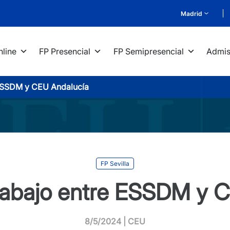
Madrid
nline
FP Presencial
FP Semipresencial
Admis
 ESSDM y CEU Andalucía
FP Sevilla
rabajo entre ESSDM y 
8/5/2024 | CEU