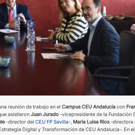
una reunión de trabajo en el
Campus CEU Andalucía
con
Fra
que asistieron
Juan Jurado
-vicepresidente de la Fundación 
nte
-director del
CEU FP Sevill
a
-,
María Luisa Ríos
-directora 
Estrategia Digital y Transformación de CEU Andalucía-. En ell