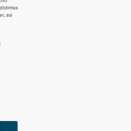
tivo
istintas
n, así
l