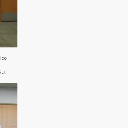
fico
EU.