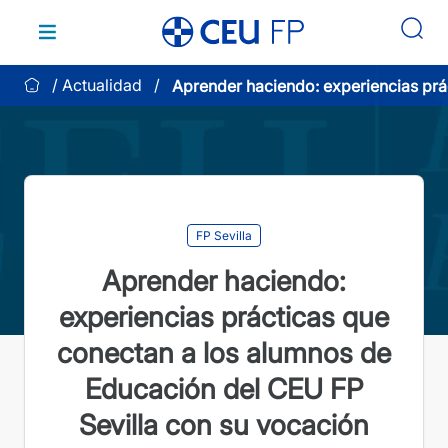
Saltar
al
contenido
Actualidad
Aprender haciendo: experiencias prá
conectan a los alumnos de Educació
FP Sevilla con su vocación
FP Sevilla
Aprender haciendo:
experiencias prácticas que
conectan a los alumnos de
Educación del CEU FP
Sevilla con su vocación