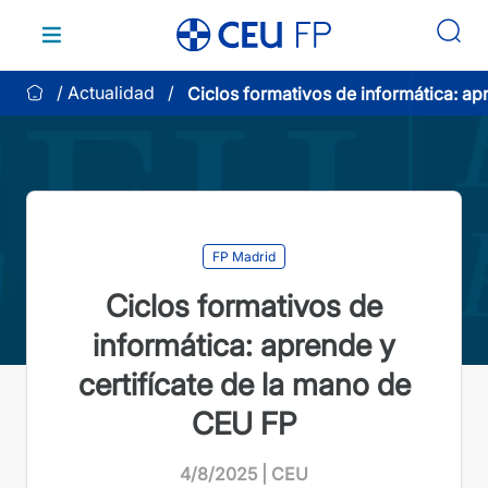
Saltar
al
contenido
Actualidad
Ciclos formativos de informática: ap
certifícate de la mano de CEU FP
FP Madrid
Ciclos formativos de
informática: aprende y
certifícate de la mano de
CEU FP
4/8/2025 | CEU