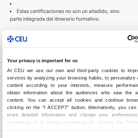
Estas certificaciones no son un añadido, sino
parte integrada del itinerario formativo.
Cómo aumentan tu empleabilidad
Contar con certificaciones oficiales reconocidas
internacionalmente
te permite destacar
en procesos
Your privacy is important for us
de selección y acceder a mejores oportunidades
At CEU we use our own and third-party cookies to impr
laborales. Demuestran que estás preparado para
services by analyzing your browsing habits, to personalize
asumir responsabilidades técnicas desde el inicio, y
content according to your interests, measure performa
que tu formación está alineada con los estándares del
obtain information about the audiences who saw the 
sector.
content. You can accept all cookies and continue brow
clicking on the “I ACCEPT” button; Alternatively, you ca
Por eso, tu futuro empieza hoy
more detailed information and change your preferences
consenting or to refuse consenting by clicking the "Pers
Un entorno único para formar profesionales digitales
button. For more information you can visit our
Cookies Poli