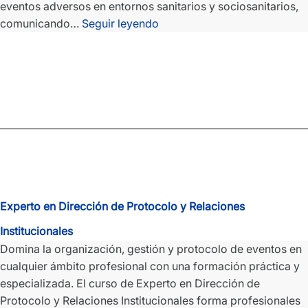
eventos adversos en entornos sanitarios y sociosanitarios,
Curso
comunicando…
Seguir leyendo
de
Seguridad
del
Paciente
y
Gestión
Básica
de
Riesgos
para
Experto en Dirección de Protocolo y Relaciones
TCAE
Online
Institucionales
Domina la organización, gestión y protocolo de eventos en
cualquier ámbito profesional con una formación práctica y
especializada. El curso de Experto en Dirección de
Protocolo y Relaciones Institucionales forma profesionales