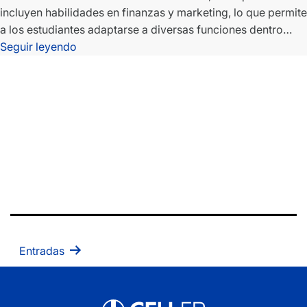
incluyen habilidades en finanzas y marketing, lo que permite
a los estudiantes adaptarse a diversas funciones dentro…
Técnico
Seguir leyendo
en
Auxiliar
Administrativo
Online
Paginación
Entradas
de
entradas