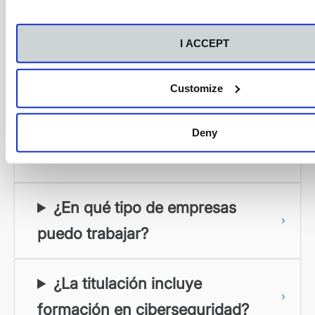
Preguntas frecuentes
I ACCEPT
¿Qué conocimientos previos
son necesarios?
Customize
¿Qué duración tiene la
Deny
formación?
¿En qué tipo de empresas
puedo trabajar?
¿La titulación incluye
formación en ciberseguridad?