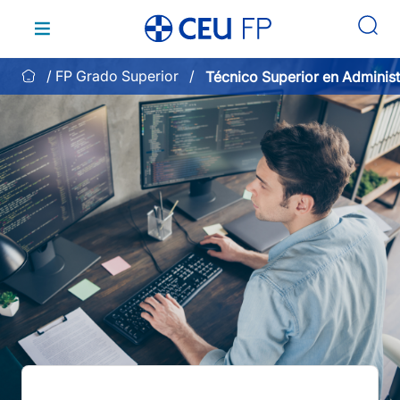
Saltar
al
contenido
FP Grado Superior
Técnico Superior en Administ
Sistemas Informáticos en Re