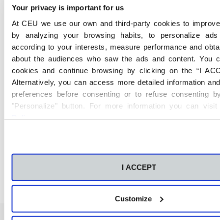
Your privacy is important for us
At CEU we use our own and third-party cookies to improve
Técnico de soporte informático.
by analyzing your browsing habits, to personalize ads
according to your interests, measure performance and obtai
Administrador de redes locales.
about the audiences who saw the ads and content. You c
cookies and continue browsing by clicking on the “I AC
Alternatively, you can access more detailed information an
Especialista en mantenimiento de
preferences before consenting or to refuse consenting by
hardware.
"Personalize" button. For more information you can visi
Policy
.
Técnico en ciberseguridad básica.
Instalador de sistemas informáticos.
I ACCEPT
Customize