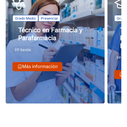
Grado Medio
Presencial
Grado
Técnico en Farmacia y
Té
Parafarmacia
Pe
De
FP Sevilla
FP Sev
Más información
M