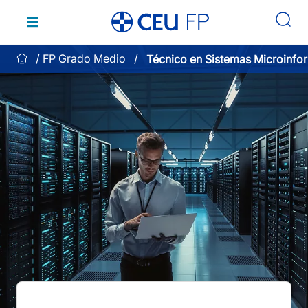
Saltar
al
contenido
FP Grado Medio
Técnico en Sistemas Microinfo
Redes