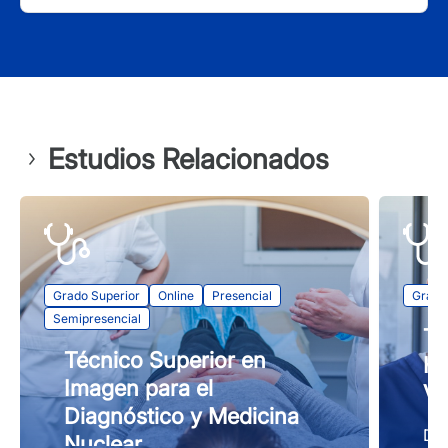
Estudios Relacionados
Grado Superior
Online
Presencial
Grado
Semipresencial
Té
Técnico Superior en
Hi
Imagen para el
Va
Diagnóstico y Medicina
Des
Nuclear