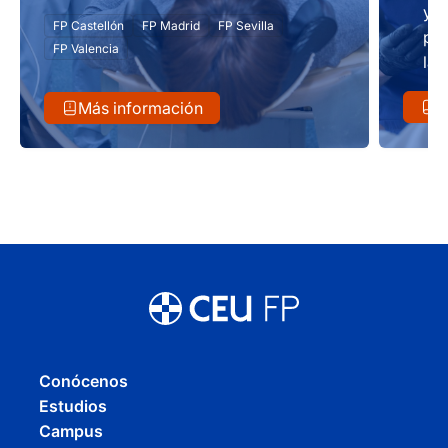
y t
FP Castellón
FP Madrid
FP Sevilla
pro
FP Valencia
las
de 
M
Más información
en 
o 
Conócenos
Estudios
Campus