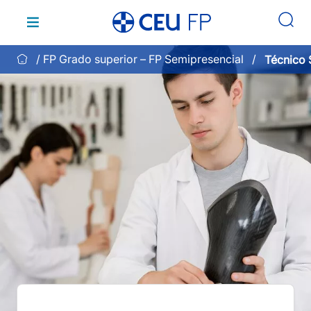
Saltar
al
contenido
FP Grado superior – FP Semipresencial
Técnico 
de Apoyo