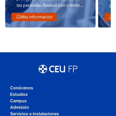
las personas. Realiza con criterios
por
de calidad, técnicas odontológicas
asi
Más información
M
en colaboración con odontólogos
est
o estomatólogos.
Conócenos
Estudios
Campus
Admisión
Servicios e instalaciones