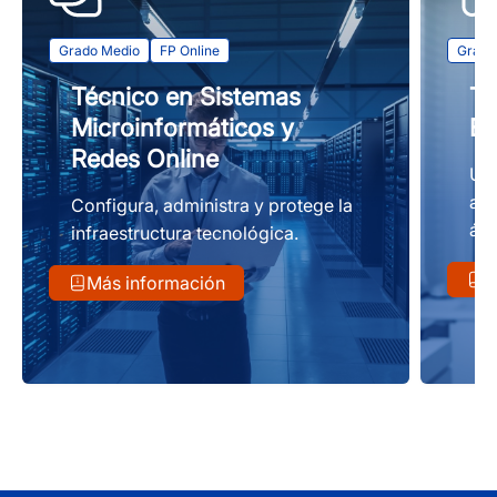
Grado Medio
FP Online
Grado
Técnico en Sistemas
Té
Microinformáticos y
En
Redes Online
Una
asi
Configura, administra y protege la
ámb
infraestructura tecnológica.
M
Más información