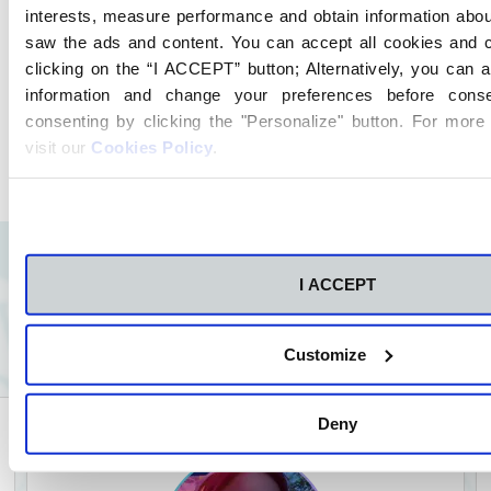
reserva tu matrícula siguiendo tres
interests, measure performance and obtain information abo
sencillos pasos. Tu asesor estará siempre
saw the ads and content. You can accept all cookies and 
disponible para cualquier duda. Una vez
clicking on the “I ACCEPT” button; Alternatively, you can 
finalizados, ¡enhorabuena! ¡Eres alumno
information and change your preferences before conse
CEU FP!
consenting by clicking the "Personalize" button. For more
visit our
Cookies Policy
.
I ACCEPT
Historias de CEU FP
Customize
Deny