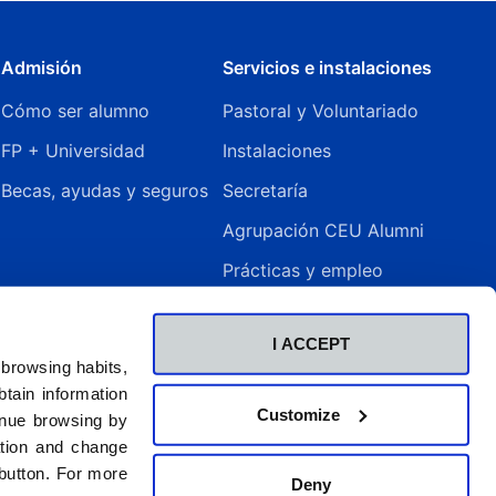
Admisión
Servicios e instalaciones
Cómo ser alumno
Pastoral y Voluntariado
FP + Universidad
Instalaciones
Becas, ayudas y seguros
Secretaría
Agrupación CEU Alumni
Prácticas y empleo
Biblioteca – CRAI
I ACCEPT
Internacional e Idiomas
 browsing habits,
Erasmus+
tain information
Customize
inue browsing by
ation and change
 button. For more
Deny
.