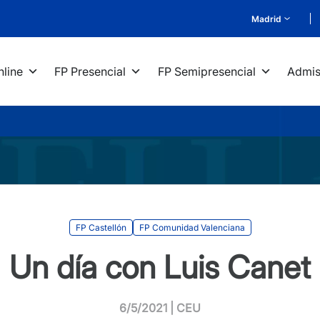
Madrid
nline
FP Presencial
FP Semipresencial
Admis
FP Castellón
FP Comunidad Valenciana
Un día con Luis Canet
6/5/2021 | CEU