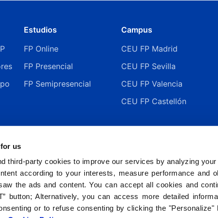
Estudios
Campus
FP
FP Online
CEU FP Madrid
ores
FP Presencial
CEU FP Sevilla
ipo
FP Semipresencial
CEU FP Valencia
CEU FP Castellón
 for us
 third-party cookies to improve our services by analyzing your
ntent according to your interests, measure performance and ob
saw the ads and content. You can accept all cookies and cont
” button; Alternatively, you can access more detailed inform
nsenting or to refuse consenting by clicking the "Personalize"
2026 © Fundación Universitaria San Pablo CEU. Todos los derechos reservados