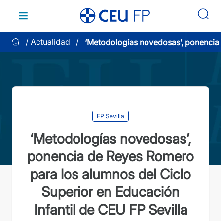
Saltar
al
contenido
Actualidad
‘Metodologías novedosas’, ponencia
Romero para los alumnos del Ciclo S
Educación Infantil de CEU FP Sevilla
FP Sevilla
‘Metodologías novedosas’,
ponencia de Reyes Romero
para los alumnos del Ciclo
Superior en Educación
Infantil de CEU FP Sevilla