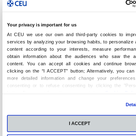
Your privacy is important for us
At CEU we use our own and third-party cookies to impr
services by analyzing your browsing habits, to personalize
content according to your interests, measure performa
obtain information about the audiences who saw the 
content. You can accept all cookies and continue brow
clicking on the “I ACCEPT” button; Alternatively, you ca
FP Castellón
FP Comunidad Valenciana
more detailed information and change your preferences
consenting or to refuse consenting by clicking the "Pers
26/01/2021
button. For more information you can visit our
Cookies Poli
Álvaro Muijsenberg, Premio Ángel
Deta
Herrera
I ACCEPT
Ver Noticia