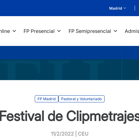
Madrid
nline
FP Presencial
FP Semipresencial
Admis
FP Madrid
Pastoral y Voluntariado
Festival de Clipmetraje
11/2/2022 | CEU