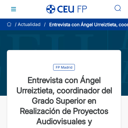
Saltar
al
contenido
Actualidad
Entrevista con Ángel Urreiztieta, co
del Grado Superior en Realización d
Proyectos Audiovisuales y Espectác
FP Madrid
Entrevista con Ángel
Urreiztieta, coordinador del
Grado Superior en
Realización de Proyectos
Audiovisuales y