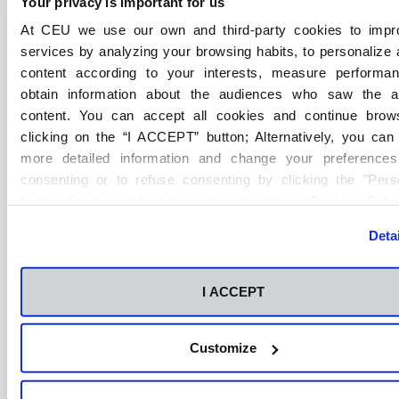
repercuta en el producto final.
Your privacy is important for us
At CEU we use our own and third-party cookies to impr
El ciclo de Técnico Superior en RAE está
services by analyzing your browsing habits, to personalize
centrado en el desarrollo de las
content according to your interests, measure performa
destrezas personales de cada
obtain information about the audiences who saw the 
content. You can accept all cookies and continue brow
estudiante. ¿Puedes hablarnos un poco
clicking on the “I ACCEPT” button; Alternatively, you ca
más sobre ese proceso de
more detailed information and change your preferences
descubrimiento de las habilidades
consenting or to refuse consenting by clicking the "Pers
particulares de cada alumno?
button. For more information you can visit our
Cookies Poli
Deta
Queremos descubrir desde el primer día las destrezas
que el alumno tiene dentro de su personalidad. Hay
alumnos que tienen una voz bonita para locutar,
I ACCEPT
alumnos a los que les “quiere” la cámara y entonces
pueden presentar, alumnos que tienen habilidades
Customize
especiales para la coordinación de equipos y otros
que saben idiomas y que pueden dedicarse al tema de
la distribución de contenidos audiovisuales. Todo eso