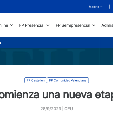
Madrid
nline
FP Presencial
FP Semipresencial
Admis
a
FP Castellón
FP Comunidad Valenciana
omienza una nueva eta
28/9/2023 | CEU