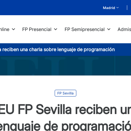
Madrid
nline
FP Presencial
FP Semipresencial
Admis
 reciben una charla sobre lenguaje de programación
FP Sevilla
U FP Sevilla reciben un
enguaje de programaci