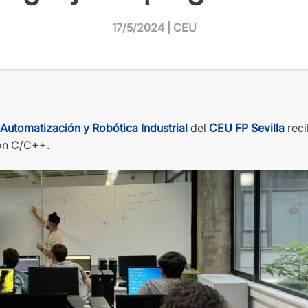
17/5/2024 | CEU
 Automatización y Robótica Industria
l
del
CEU FP Sevill
a
reci
ión C/C++.