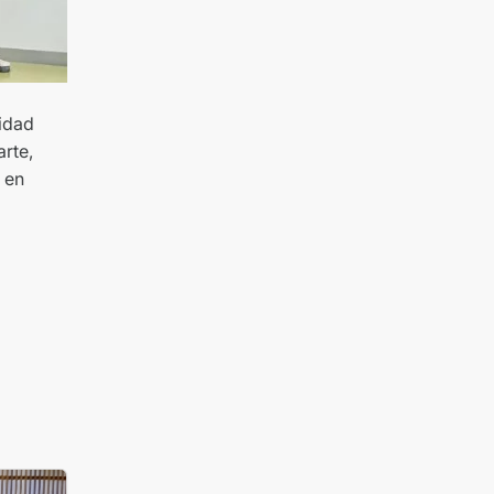
vidad
rte,
 en