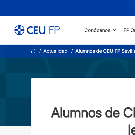
Saltar
al
contenido
Conócenos
FP O
Actualidad
Alumnos de CEU FP Sevilla
Alumnos de CE
l