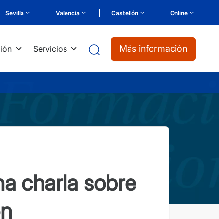
Sevilla
Valencia
Castellón
Online
Más información
ión
Servicios
a charla sobre
ón