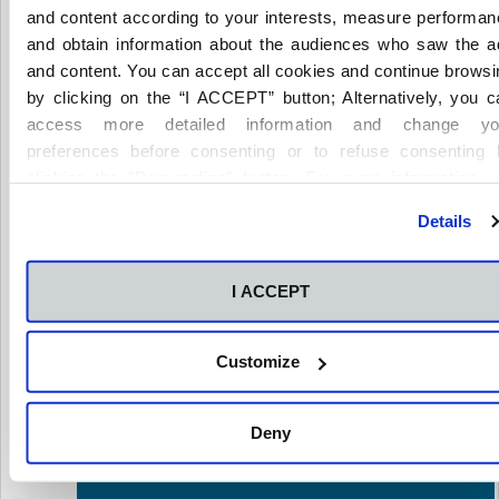
and content according to your interests, measure performan
¿Estudiar FP en Audiología Protésica?
and obtain information about the audiences who saw the a
and content. You can accept all cookies and continue browsi
by clicking on the “I ACCEPT” button; Alternatively, you c
access more detailed information and change yo
preferences before consenting or to refuse consenting 
De mi experiencia como alumna en CEU FP
clicking the "Personalize" button. For more information y
Castellón puedo decir que recibimos una
can visit our
Cookies Policy
.
formación muy completa desde una vertiente
Details
profesional y humana.
I ACCEPT
Comparte este artículo
Customize
Copy
Deny