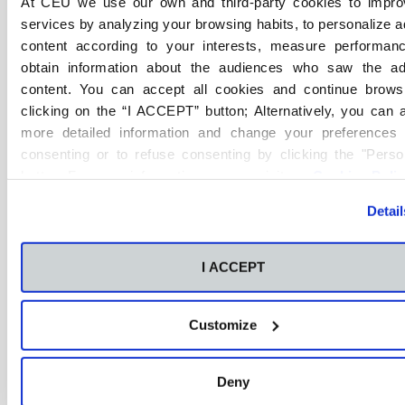
At CEU we use our own and third-party cookies to impro
dirección de actividades físico-deportivas.
services by analyzing your browsing habits, to personalize 
content according to your interests, measure performan
Más información
obtain information about the audiences who saw the a
content. You can accept all cookies and continue brows
clicking on the “I ACCEPT” button; Alternatively, you can
more detailed information and change your preferences 
consenting or to refuse consenting by clicking the "Perso
button. For more information you can visit our
Cookies Poli
Detail
Grado Medio
I ACCEPT
Customize
Grado Medio
Presencial
FP Sevilla
Deny