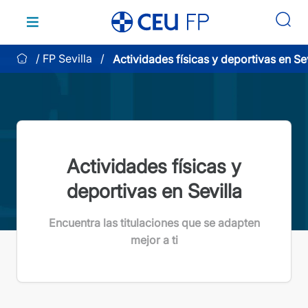
Saltar
al
contenido
FP Sevilla
Actividades físicas y deportivas en Sev
Actividades físicas y
deportivas en Sevilla
Encuentra las titulaciones que se adapten
mejor a ti