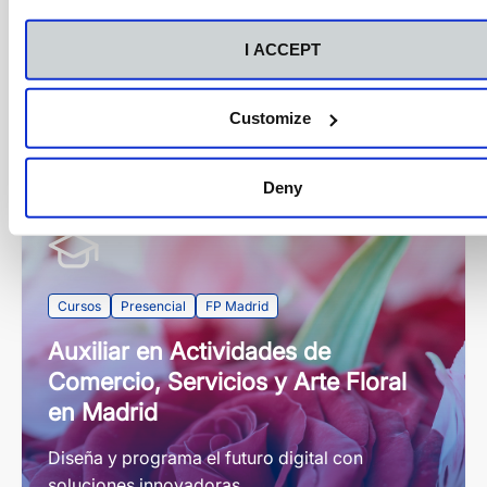
I ACCEPT
Customize
Cursos
Deny
Cursos
Presencial
FP Madrid
Auxiliar en Actividades de
Comercio, Servicios y Arte Floral
en Madrid
Diseña y programa el futuro digital con
soluciones innovadoras.