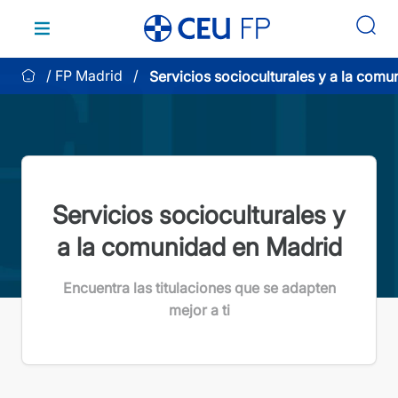
Saltar
al
contenido
FP Madrid
Servicios socioculturales y a la comu
Madrid
Servicios socioculturales y
a la comunidad en Madrid
Encuentra las titulaciones que se adapten
mejor a ti