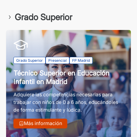
Grado Superior
Grado Superior
Presencial
FP Madrid
Técnico Superior en Educación
Infantil en Madrid
Adquiere las competencias necesarias para
trabajar con niños de 0 a 6 años, educándoles
de forma estimulante y lúdica.
Más información