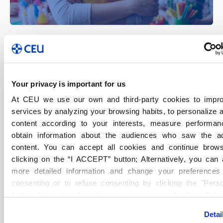
Your privacy is important for us
Grado Superior
Presencial
FP Madrid
At CEU we use our own and third-party cookies to impr
Técnico Superior en Integración
services by analyzing your browsing habits, to personalize 
Social en Madrid
content according to your interests, measure performa
obtain information about the audiences who saw the a
Una FP para transformar la vida de personas y
content. You can accept all cookies and continue brow
colectivos en situación de vulnerabilidad.
clicking on the “I ACCEPT” button; Alternatively, you can
more detailed information and change your preferences
Más información
consenting or to refuse consenting by clicking the "Perso
button. For more information you can visit our
Cookies Poli
Detai