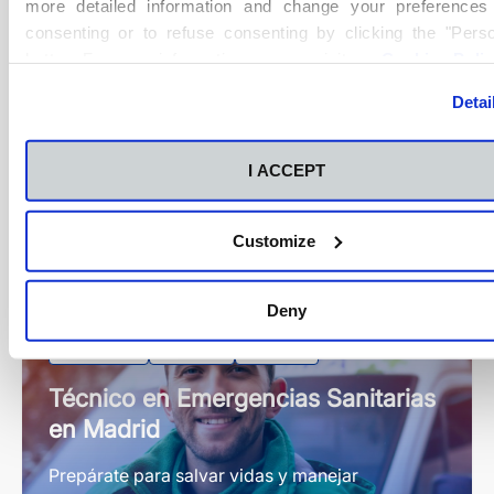
more detailed information and change your preferences
¿Quieres ser Auxiliar de Enfermería y trabajar en
consenting or to refuse consenting by clicking the "Perso
el sector sanitario?
button. For more information you can visit our
Cookies Poli
Más información
Detai
I ACCEPT
Customize
Deny
Grado Medio
Presencial
FP Madrid
Técnico en Emergencias Sanitarias
en Madrid
Prepárate para salvar vidas y manejar