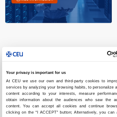
Sanidad
Your privacy is important for us
At CEU we use our own and third-party cookies to impr
services by analyzing your browsing habits, to personalize 
Grado Medio
Presencial
FP Madrid
content according to your interests, measure performa
Técnico en Cuidados Auxiliares de
obtain information about the audiences who saw the a
content. You can accept all cookies and continue brow
Enfermería en Madrid
clicking on the “I ACCEPT” button; Alternatively, you can