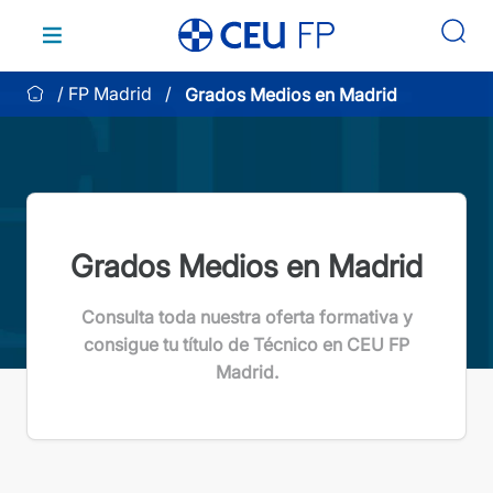
Saltar
al
contenido
FP Madrid
Grados Medios en Madrid
Grados Medios en Madrid
Consulta toda nuestra oferta formativa y
consigue tu título de Técnico en CEU FP
Madrid.