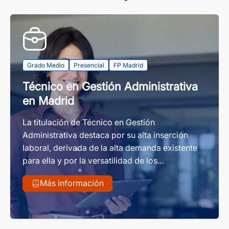
Grado Medio
Presencial
FP Madrid
Técnico en Gestión Administrativa
en Madrid
La titulación de Técnico en Gestión
Administrativa destaca por su alta inserción
laboral, derivada de la alta demanda existente
para ella y por la versatilidad de los
conocimientos adquiridos para su
Más información
implementación en cualquier tipo de empresa.